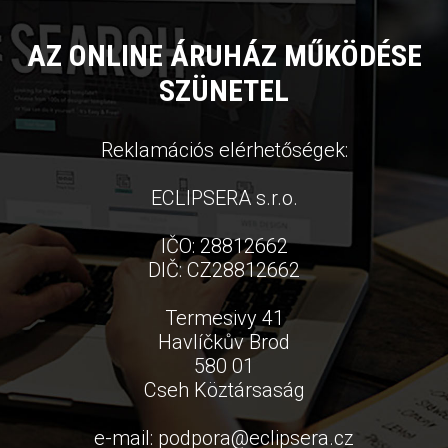
AZ ONLINE ÁRUHÁZ MŰKÖDÉSE
SZÜNETEL
Reklamációs elérhetőségek:
ECLIPSERA s.r.o.
IČO: 28812662
DIČ: CZ28812662
Termesivy 41
Havlíčkův Brod
580 01
Cseh Köztársaság
e-mail:
podpora
@
eclipsera.cz