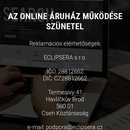
AZ ONLINE ÁRUHÁZ MŰKÖDÉSE
SZÜNETEL
Reklamációs elérhetőségek:
ECLIPSERA s.r.o.
IČO: 28812662
DIČ: CZ28812662
Termesivy 41
Havlíčkův Brod
580 01
Cseh Köztársaság
e-mail:
podpora
@
eclipsera.cz