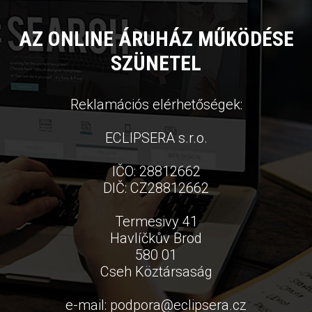
AZ ONLINE ÁRUHÁZ MŰKÖDÉSE
SZÜNETEL
Reklamációs elérhetőségek:
ECLIPSERA s.r.o.
IČO: 28812662
DIČ: CZ28812662
Termesivy 41
Havlíčkův Brod
580 01
Cseh Köztársaság
e-mail:
podpora
@
eclipsera.cz