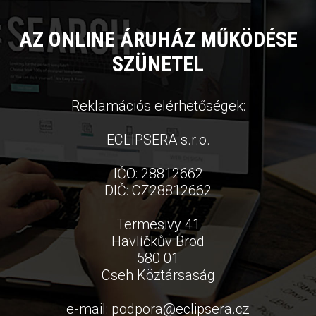
AZ ONLINE ÁRUHÁZ MŰKÖDÉSE
SZÜNETEL
Reklamációs elérhetőségek:
ECLIPSERA s.r.o.
IČO: 28812662
DIČ: CZ28812662
Termesivy 41
Havlíčkův Brod
580 01
Cseh Köztársaság
e-mail:
podpora
@
eclipsera.cz