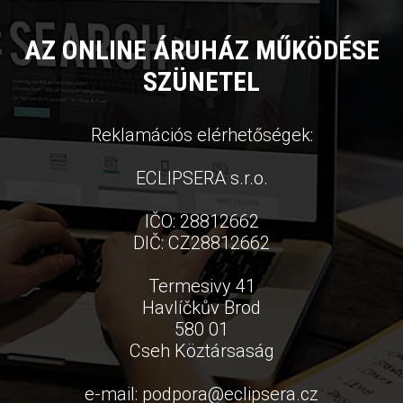
AZ ONLINE ÁRUHÁZ MŰKÖDÉSE
SZÜNETEL
Reklamációs elérhetőségek:
ECLIPSERA s.r.o.
IČO: 28812662
DIČ: CZ28812662
Termesivy 41
Havlíčkův Brod
580 01
Cseh Köztársaság
e-mail:
podpora
@
eclipsera.cz