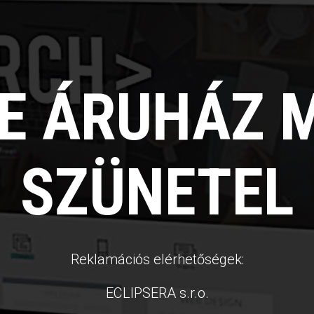
NE ÁRUHÁZ 
SZÜNETEL
Reklamációs elérhetőségek:
ECLIPSERA s.r.o.