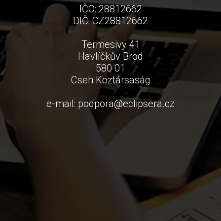
IČO: 28812662
DIČ: CZ28812662
Termesivy 41
Havlíčkův Brod
580 01
Cseh Köztársaság
e-mail:
podpora
@
eclipsera.cz