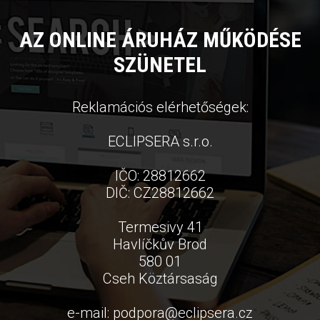
AZ ONLINE ÁRUHÁZ MŰKÖDÉSE
SZÜNETEL
Reklamációs elérhetőségek:
ECLIPSERA s.r.o.
IČO: 28812662
DIČ: CZ28812662
Termesivy 41
Havlíčkův Brod
580 01
Cseh Köztársaság
e-mail:
podpora
@
eclipsera.cz