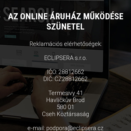
AZ ONLINE ÁRUHÁZ MŰKÖDÉSE
SZÜNETEL
Reklamációs elérhetőségek:
ECLIPSERA s.r.o.
IČO: 28812662
DIČ: CZ28812662
Termesivy 41
Havlíčkův Brod
580 01
Cseh Köztársaság
e-mail:
podpora
@
eclipsera.cz