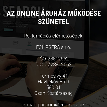
AZ ONLINE ÁRUHÁZ MŰKÖDÉSE
SZÜNETEL
Reklamációs elérhetőségek:
ECLIPSERA s.r.o.
IČO: 28812662
DIČ: CZ28812662
Termesivy 41
Havlíčkův Brod
580 01
Cseh Köztársaság
e-mail:
podpora
@
eclipsera.cz