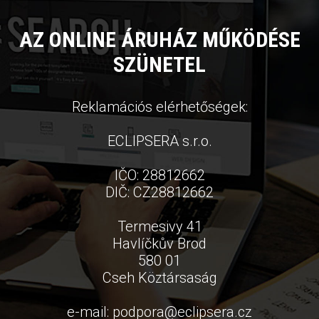
AZ ONLINE ÁRUHÁZ MŰKÖDÉSE
SZÜNETEL
Reklamációs elérhetőségek:
ECLIPSERA s.r.o.
IČO: 28812662
DIČ: CZ28812662
Termesivy 41
Havlíčkův Brod
580 01
Cseh Köztársaság
e-mail:
podpora
@
eclipsera.cz