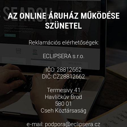
AZ ONLINE ÁRUHÁZ MŰKÖDÉSE
SZÜNETEL
Reklamációs elérhetőségek:
ECLIPSERA s.r.o.
IČO: 28812662
DIČ: CZ28812662
Termesivy 41
Havlíčkův Brod
580 01
Cseh Köztársaság
e-mail:
podpora
@
eclipsera.cz