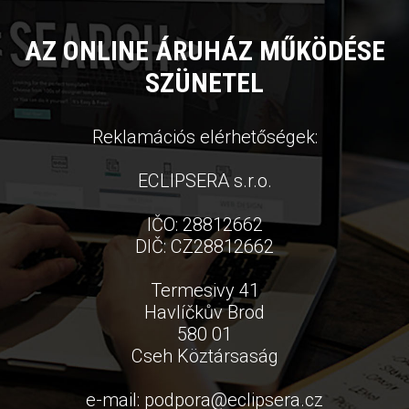
AZ ONLINE ÁRUHÁZ MŰKÖDÉSE
SZÜNETEL
Reklamációs elérhetőségek:
ECLIPSERA s.r.o.
IČO: 28812662
DIČ: CZ28812662
Termesivy 41
Havlíčkův Brod
580 01
Cseh Köztársaság
e-mail:
podpora
@
eclipsera.cz