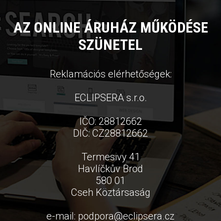
AZ ONLINE ÁRUHÁZ MŰKÖDÉSE
SZÜNETEL
Reklamációs elérhetőségek:
ECLIPSERA s.r.o.
IČO: 28812662
DIČ: CZ28812662
Termesivy 41
Havlíčkův Brod
580 01
Cseh Köztársaság
e-mail:
podpora
@
eclipsera.cz