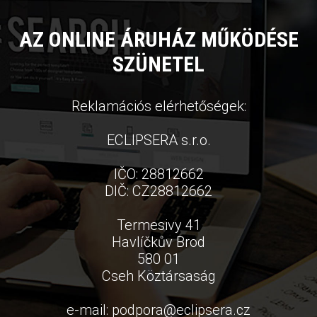
AZ ONLINE ÁRUHÁZ MŰKÖDÉSE
SZÜNETEL
Reklamációs elérhetőségek:
ECLIPSERA s.r.o.
IČO: 28812662
DIČ: CZ28812662
Termesivy 41
Havlíčkův Brod
580 01
Cseh Köztársaság
e-mail:
podpora
@
eclipsera.cz