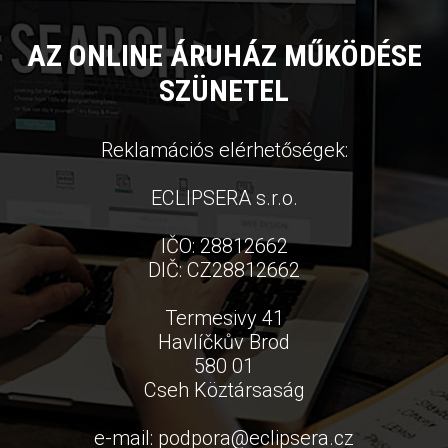
AZ ONLINE ÁRUHÁZ MŰKÖDÉSE
SZÜNETEL
Reklamációs elérhetőségek:
ECLIPSERA s.r.o.
IČO: 28812662
DIČ: CZ28812662
Termesivy 41
Havlíčkův Brod
580 01
Cseh Köztársaság
e-mail:
podpora
@
eclipsera.cz