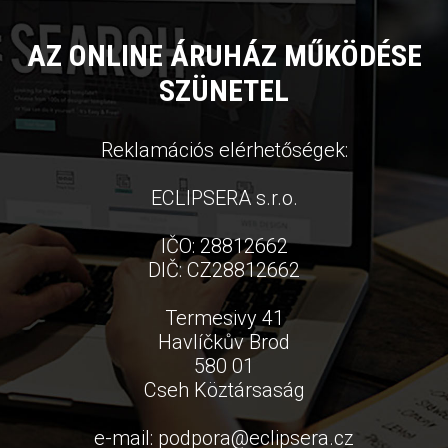
AZ ONLINE ÁRUHÁZ MŰKÖDÉSE
SZÜNETEL
Reklamációs elérhetőségek:
ECLIPSERA s.r.o.
IČO: 28812662
DIČ: CZ28812662
Termesivy 41
Havlíčkův Brod
580 01
Cseh Köztársaság
e-mail:
podpora
@
eclipsera.cz