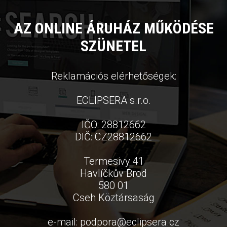
AZ ONLINE ÁRUHÁZ MŰKÖDÉSE
SZÜNETEL
Reklamációs elérhetőségek:
ECLIPSERA s.r.o.
IČO: 28812662
DIČ: CZ28812662
Termesivy 41
Havlíčkův Brod
580 01
Cseh Köztársaság
e-mail:
podpora
@
eclipsera.cz