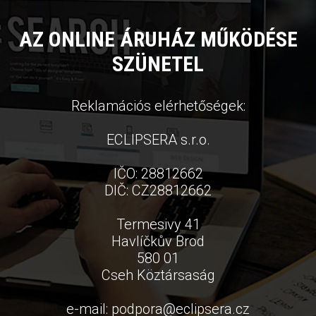
AZ ONLINE ÁRUHÁZ MŰKÖDÉSE
SZÜNETEL
Reklamációs elérhetőségek:
ECLIPSERA s.r.o.
IČO: 28812662
DIČ: CZ28812662
Termesivy 41
Havlíčkův Brod
580 01
Cseh Köztársaság
e-mail:
podpora
@
eclipsera.cz