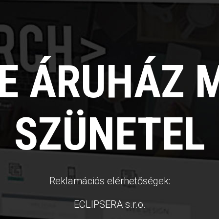
NE ÁRUHÁZ 
SZÜNETEL
Reklamációs elérhetőségek:
ECLIPSERA s.r.o.