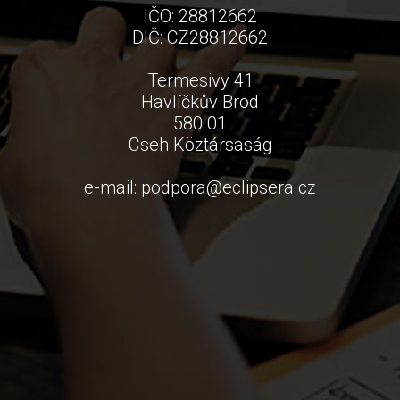
IČO: 28812662
DIČ: CZ28812662
Termesivy 41
Havlíčkův Brod
580 01
Cseh Köztársaság
e-mail:
podpora
@
eclipsera.cz