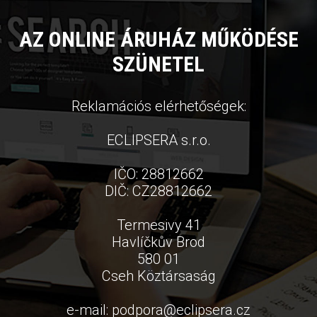
AZ ONLINE ÁRUHÁZ MŰKÖDÉSE
SZÜNETEL
Reklamációs elérhetőségek:
ECLIPSERA s.r.o.
IČO: 28812662
DIČ: CZ28812662
Termesivy 41
Havlíčkův Brod
580 01
Cseh Köztársaság
e-mail:
podpora
@
eclipsera.cz