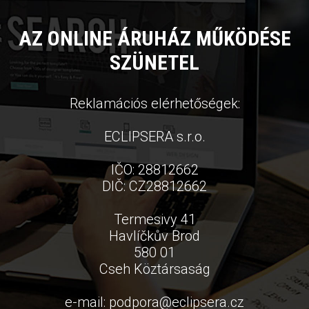
AZ ONLINE ÁRUHÁZ MŰKÖDÉSE
SZÜNETEL
Reklamációs elérhetőségek:
ECLIPSERA s.r.o.
IČO: 28812662
DIČ: CZ28812662
Termesivy 41
Havlíčkův Brod
580 01
Cseh Köztársaság
e-mail:
podpora
@
eclipsera.cz