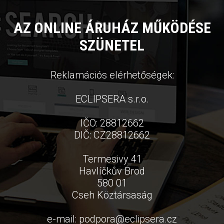
AZ ONLINE ÁRUHÁZ MŰKÖDÉSE
SZÜNETEL
Reklamációs elérhetőségek:
ECLIPSERA s.r.o.
IČO: 28812662
DIČ: CZ28812662
Termesivy 41
Havlíčkův Brod
580 01
Cseh Köztársaság
e-mail:
podpora
@
eclipsera.cz