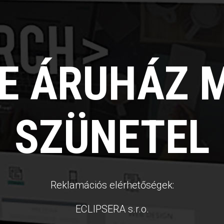
NE ÁRUHÁZ 
SZÜNETEL
Reklamációs elérhetőségek:
ECLIPSERA s.r.o.