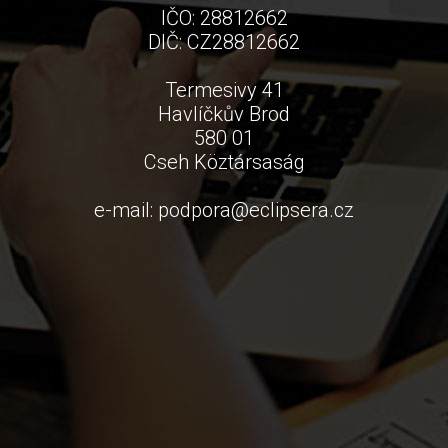
IČO: 28812662
DIČ: CZ28812662
Termesivy 41
Havlíčkův Brod
580 01
Cseh Köztársaság
e-mail:
podpora
@
eclipsera.cz