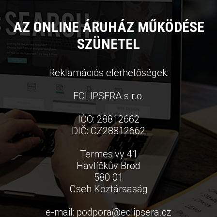
AZ ONLINE ÁRUHÁZ MŰKÖDÉSE
SZÜNETEL
Reklamációs elérhetőségek:
ECLIPSERA s.r.o.
IČO: 28812662
DIČ: CZ28812662
Termesivy 41
Havlíčkův Brod
580 01
Cseh Köztársaság
e-mail:
podpora
@
eclipsera.cz