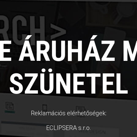
NE ÁRUHÁZ 
SZÜNETEL
Reklamációs elérhetőségek:
ECLIPSERA s.r.o.