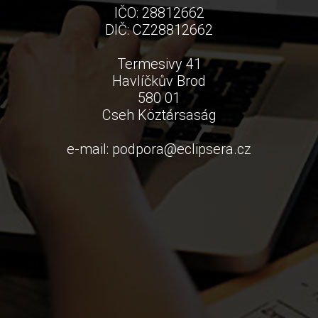
IČO: 28812662
DIČ: CZ28812662
Termesivy 41
Havlíčkův Brod
580 01
Cseh Köztársaság
e-mail:
podpora
@
eclipsera.cz