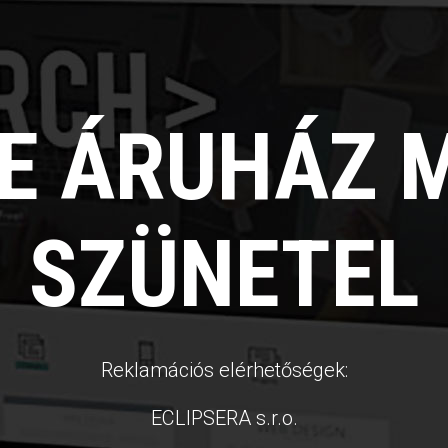
NE ÁRUHÁZ 
SZÜNETEL
Reklamációs elérhetőségek:
ECLIPSERA s.r.o.