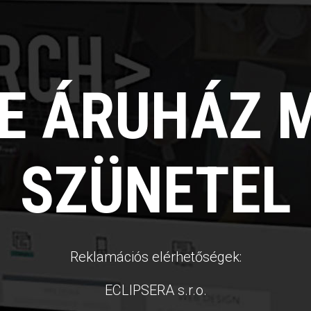
NE ÁRUHÁZ 
SZÜNETEL
Reklamációs elérhetőségek:
ECLIPSERA s.r.o.