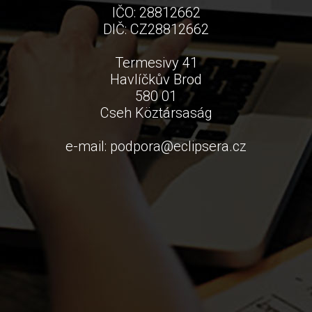
IČO: 28812662
DIČ: CZ28812662
Termesivy 41
Havlíčkův Brod
580 01
Cseh Köztársaság
e-mail:
podpora
@
eclipsera.cz