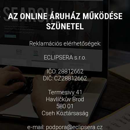
AZ ONLINE ÁRUHÁZ MŰKÖDÉSE
SZÜNETEL
Reklamációs elérhetőségek:
ECLIPSERA s.r.o.
IČO: 28812662
DIČ: CZ28812662
Termesivy 41
Havlíčkův Brod
580 01
Cseh Köztársaság
e-mail:
podpora
@
eclipsera.cz