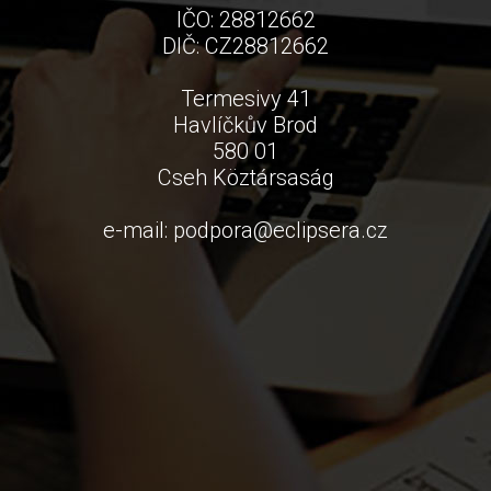
IČO: 28812662
DIČ: CZ28812662
Termesivy 41
Havlíčkův Brod
580 01
Cseh Köztársaság
e-mail:
podpora
@
eclipsera.cz