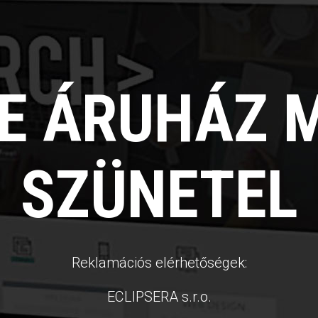
NE ÁRUHÁZ 
SZÜNETEL
Reklamációs elérhetőségek:
ECLIPSERA s.r.o.