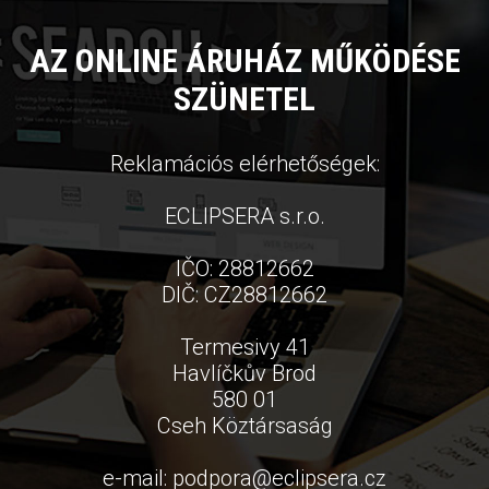
AZ ONLINE ÁRUHÁZ MŰKÖDÉSE
SZÜNETEL
Reklamációs elérhetőségek:
ECLIPSERA s.r.o.
IČO: 28812662
DIČ: CZ28812662
Termesivy 41
Havlíčkův Brod
580 01
Cseh Köztársaság
e-mail:
podpora
@
eclipsera.cz