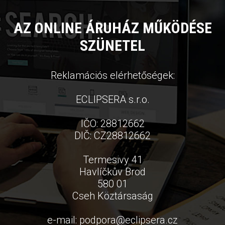
AZ ONLINE ÁRUHÁZ MŰKÖDÉSE
SZÜNETEL
Reklamációs elérhetőségek:
ECLIPSERA s.r.o.
IČO: 28812662
DIČ: CZ28812662
Termesivy 41
Havlíčkův Brod
580 01
Cseh Köztársaság
e-mail:
podpora
@
eclipsera.cz