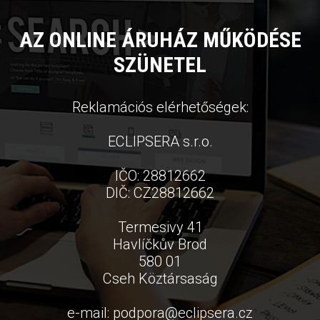
AZ ONLINE ÁRUHÁZ MŰKÖDÉSE
SZÜNETEL
Reklamációs elérhetőségek:
ECLIPSERA s.r.o.
IČO: 28812662
DIČ: CZ28812662
Termesivy 41
Havlíčkův Brod
580 01
Cseh Köztársaság
e-mail:
podpora
@
eclipsera.cz