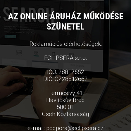
AZ ONLINE ÁRUHÁZ MŰKÖDÉSE
SZÜNETEL
Reklamációs elérhetőségek:
ECLIPSERA s.r.o.
IČO: 28812662
DIČ: CZ28812662
Termesivy 41
Havlíčkův Brod
580 01
Cseh Köztársaság
e-mail:
podpora
@
eclipsera.cz