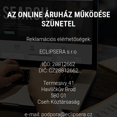
AZ ONLINE ÁRUHÁZ MŰKÖDÉSE
SZÜNETEL
Reklamációs elérhetőségek:
ECLIPSERA s.r.o.
IČO: 28812662
DIČ: CZ28812662
Termesivy 41
Havlíčkův Brod
580 01
Cseh Köztársaság
e-mail:
podpora
@
eclipsera.cz