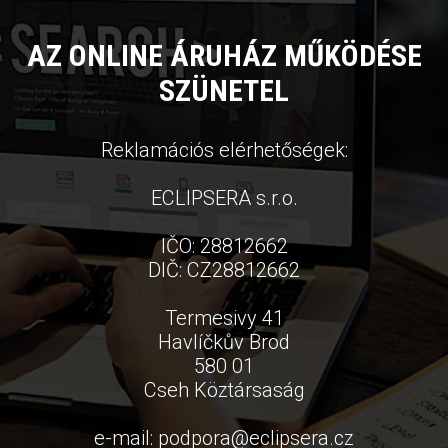
AZ ONLINE ÁRUHÁZ MŰKÖDÉSE
SZÜNETEL
Reklamációs elérhetőségek:
ECLIPSERA s.r.o.
IČO: 28812662
DIČ: CZ28812662
Termesivy 41
Havlíčkův Brod
580 01
Cseh Köztársaság
e-mail:
podpora
@
eclipsera.cz