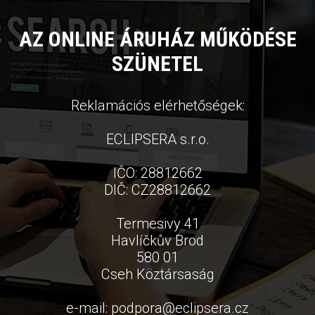
AZ ONLINE ÁRUHÁZ MŰKÖDÉSE
SZÜNETEL
Reklamációs elérhetőségek:
ECLIPSERA s.r.o.
IČO: 28812662
DIČ: CZ28812662
Termesivy 41
Havlíčkův Brod
580 01
Cseh Köztársaság
e-mail:
podpora
@
eclipsera.cz