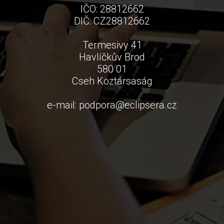
IČO: 28812662
DIČ: CZ28812662
Termesivy 41
Havlíčkův Brod
580 01
Cseh Köztársaság
e-mail:
podpora
@
eclipsera.cz