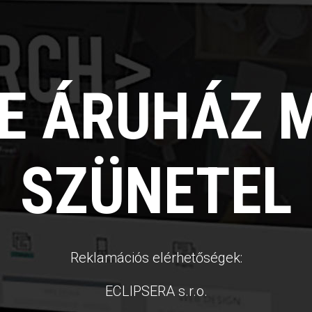
NE ÁRUHÁZ 
SZÜNETEL
Reklamációs elérhetőségek:
ECLIPSERA s.r.o.